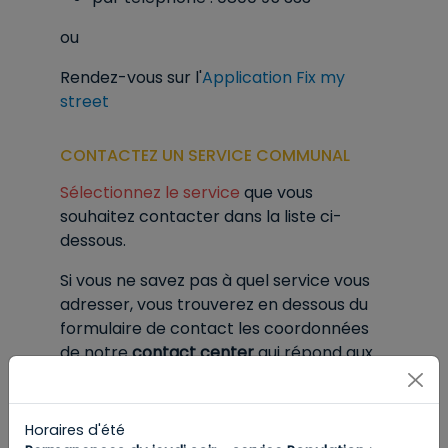
ou
Rendez-vous sur l'
Application Fix my
street
CONTACTEZ UN SERVICE COMMUNAL
Sélectionnez le service
que vous
souhaitez contacter dans la liste ci-
dessous.
Si vous ne savez pas à quel service vous
adresser, vous trouverez en dessous du
formulaire de contact les coordonnées
de notre
contact center
qui répond aux
questions générales sur l'administration
communale.
Horaires d'été
Pour prendre rendez-vous, consultez la