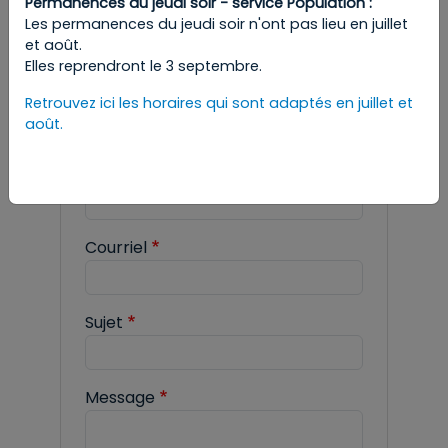
Permanences du jeudi soir - service Population :
rubrique dont vous avez besoin, dans les
Les permanences du jeudi soir n'ont pas lieu en juillet
démarches administratives.
et août.
Elles reprendront le 3 septembre.
Retrouvez ici les horaires qui sont adaptés en juillet et
août.
OCCUPATION DE LA VOIE PUBLIQUE
Nom
Courriel
Sujet
Message