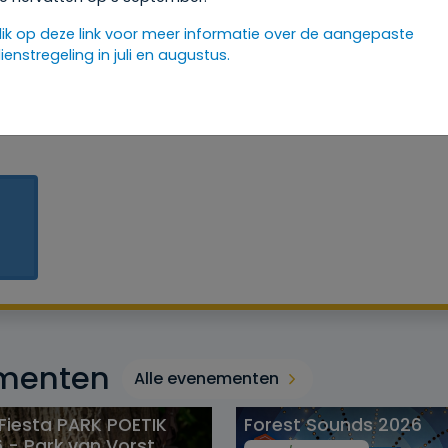
lik op deze link voor meer informatie over de aangepaste
ienstregeling in juli en augustus.
menten
Alle evenementen
 Fiesta PARK POETIK
Forest Sounds 2026
 - Park van Vorst