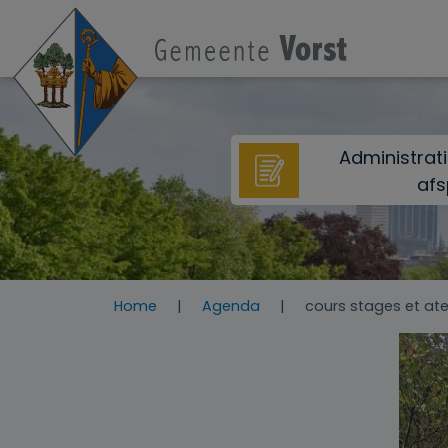
Overslaan en naar de inhoud gaan
Administrat
afs
Home
Agenda
cours stages et ate