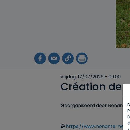
vrijdag, 17/07/2026 - 09:00
Création de 
D
Georganiseerd door Nonante-
P
D
e
Liens
https://www.nonante-neuf.o
Z