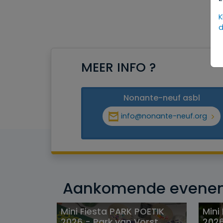
K
d
MEER INFO ?
Nonante-neuf asbl
info@nonante-neuf.org
Aankomende evene
Mini Fiesta PARK POETIK
Mini
2026 - Park van Vorst
2026