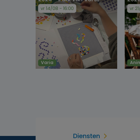
vr 14/08 - 16:00
vr 21
Varia
Ani
Diensten