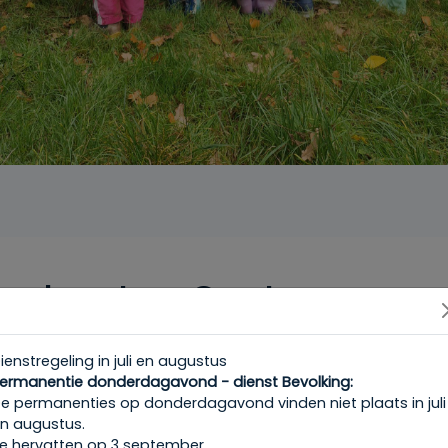
podcasts - Contes sonor
ienstregeling in juli en augustus
neuf asbl
ermanentie donderdagavond - dienst Bevolking:
e permanenties op donderdagavond vinden niet plaats in juli
n augustus.
rg/inscription/
e hervatten op 3 september.