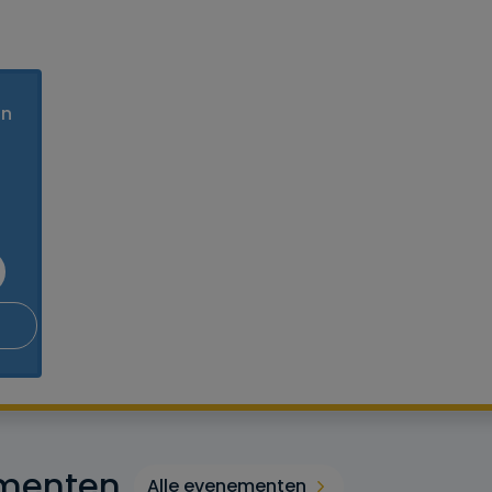
an
menten
Alle evenementen