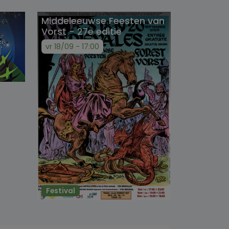
Middeleeuwse Feesten van
Vorst - 27e editie
vr 18/09 - 17:00
Festival