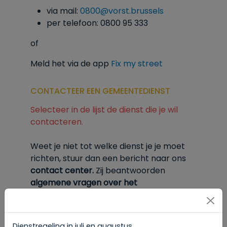
via mail:
0800@vorst.brussels
per telefoon: 0800 95 333
of
Meld het via de app
Fix my street
CONTACTEER EEN GEMEENTEDIENST
Selecteer in de lijst de dienst die je wil
contacteren.
Weet je niet tot welke dienst je je moet
richten, stuur dan een bericht naar ons
contact center.
Zij
beantwoorden
algemene vragen over het
gemeentebestuur van Vorst.
Hun
contactgegevens vind je
onderaan deze
pagina.
Dienstregeling in juli en augustus