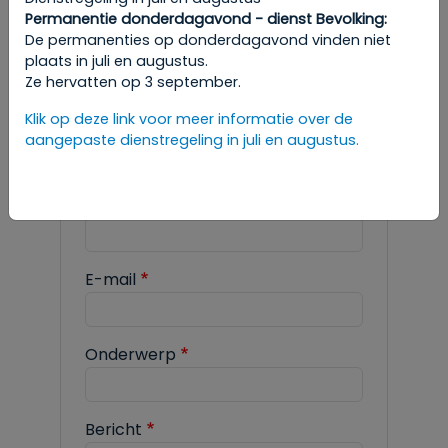
Permanentie donderdagavond - dienst Bevolking:
Om een afspraak te maken, raadpleeg
De permanenties op donderdagavond vinden niet
de gewenste rubriek in de
plaats in juli en augustus.
administratieve stappen.
Ze hervatten op 3 september.
Klik op deze link voor meer informatie over de
aangepaste dienstregeling in juli en augustus.
PERSCONTACTEN
Naam
E-mail
Onderwerp
Bericht