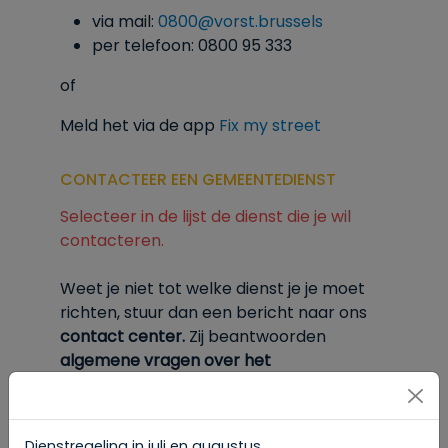
via mail:
0800@vorst.brussels
per telefoon: 0800 95 333
of
Meld het via de app
Fix my street
CONTACTEER EEN GEMEENTEDIENST
Selecteer in de lijst de dienst die je wil
contacteren.
Weet je niet tot welke dienst je je moet
richten, stuur dan een bericht naar ons
contact center.
Zij
beantwoorden
algemene vragen over het
gemeentebestuur van Vorst.
Hun
contactgegevens vind je
onderaan deze
pagina.
Dienstregeling in juli en augustus