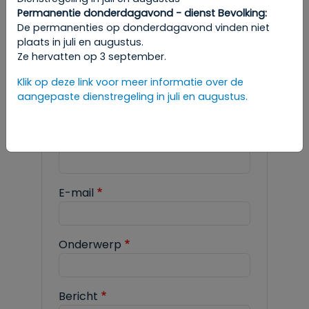
Permanentie donderdagavond - dienst Bevolking:
Om een afspraak te maken, raadpleeg
De permanenties op donderdagavond vinden niet
de gewenste rubriek in de
plaats in juli en augustus.
administratieve stappen.
Ze hervatten op 3 september.
Klik op deze link voor meer informatie over de
aangepaste dienstregeling in juli en augustus.
DIENST VREEMDELINGEN
Naam
E-mail
Onderwerp
Bericht