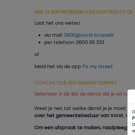
HEB JE EEN PROBLEEM VASTGESTELD OP DE 
Laat het ons weten:
via mail:
0800@vorst.brussels
per telefoon: 0800 95 333
of
Meld het via de app
Fix my street
CONTACTEER EEN GEMEENTEDIENST
Selecteer in de lijst de dienst die je wil co
Weet je niet tot welke dienst je je moet ri
D
over het gemeentebestuur van Vorst.
Hun
P
D
Om een afspraak te maken, raadpleeg de 
e