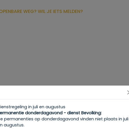
OPENBARE WEG? WIL JE IETS MELDEN?
ntacteren.
chten, stuur dan een bericht naar ons
contact center.
Zij
b
ienstregeling in juli en augustus
 contactgegevens vind je
onderaan deze pagina.
ermanentie donderdagavond - dienst Bevolking:
e permanenties op donderdagavond vinden niet plaats in juli
gewenste rubriek in de administratieve stappen.
n augustus.