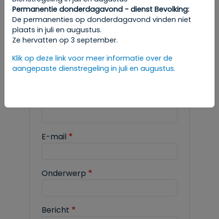
Permanentie donderdagavond - dienst Bevolking:
Om een afspraak te maken, raadpleeg
De permanenties op donderdagavond vinden niet
de gewenste rubriek in de
plaats in juli en augustus.
administratieve stappen.
Ze hervatten op 3 september.
Klik op deze link voor meer informatie over de
aangepaste dienstregeling in juli en augustus.
GROENE RUIMTEN
Naam
E-mail
Onderwerp
Bericht