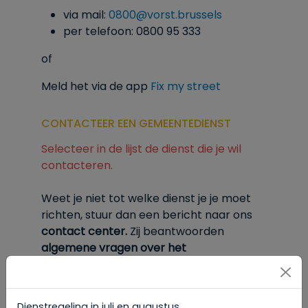
via mail:
0800@vorst.brussels
per telefoon: 0800 95 333
of
Meld het via de app
Fix my street
CONTACTEER EEN GEMEENTEDIENST
Selecteer in de lijst de dienst die je wil
contacteren.
Weet je niet tot welke dienst je je moet
richten, stuur dan een bericht naar ons
contact center.
Zij
beantwoorden
algemene vragen over het
gemeentebestuur van Vorst.
Hun
contactgegevens vind je
onderaan deze
pagina.
Dienstregeling in juli en augustus