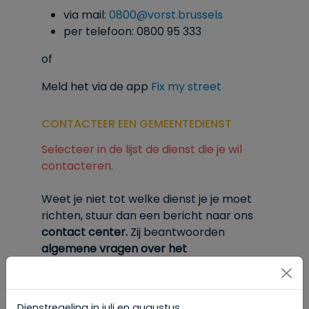
via mail:
0800@vorst.brussels
per telefoon: 0800 95 333
of
Meld het via de app
Fix my street
CONTACTEER EEN GEMEENTEDIENST
Selecteer in de lijst de dienst die je wil
contacteren.
Weet je niet tot welke dienst je je moet
richten, stuur dan een bericht naar ons
contact center.
Zij
beantwoorden
algemene vragen over het
gemeentebestuur van Vorst.
Hun
contactgegevens vind je
onderaan deze
pagina.
Dienstregeling in juli en augustus