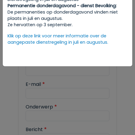
Permanentie donderdagavond - dienst Bevolking:
Om een afspraak te maken, raadpleeg
De permanenties op donderdagavond vinden niet
de gewenste rubriek in de
plaats in juli en augustus.
administratieve stappen.
Ze hervatten op 3 september.
Klik op deze link voor meer informatie over de
aangepaste dienstregeling in juli en augustus.
ACTIVITEITEN KINDEREN
Naam
E-mail
Onderwerp
Bericht