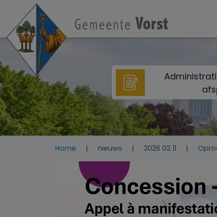
Overslaan en naar de inhoud gaan
Administrat
afs
Home
nieuws
2026 02 11
Oproe
Afbeelding