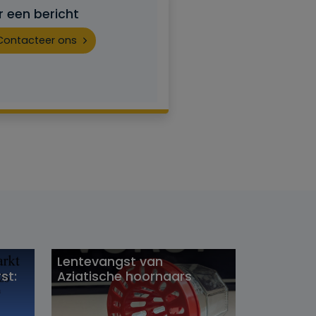
r een bericht
Contacteer ons
Lentevangst van
st:
Aziatische hoornaars