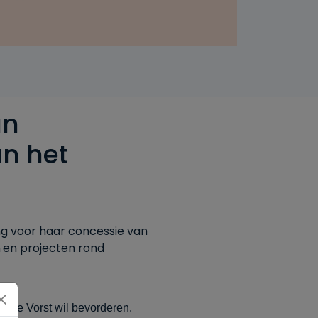
an
an het
ing voor haar concessie van
n
en
projecten
rond
ente Vorst wil bevorderen.