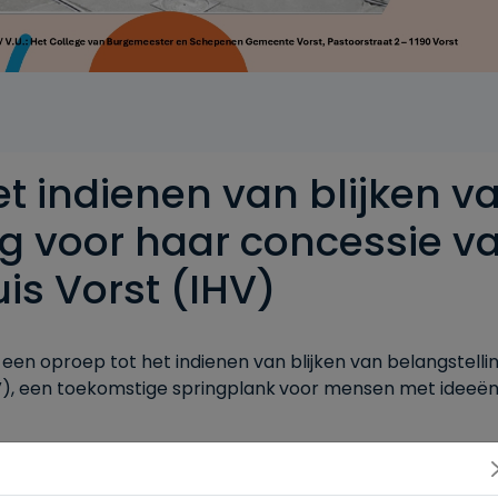
t indienen van blijken v
ng voor haar concessie v
uis Vorst (IHV)
 een oproep
tot het indienen van blijken van belangstell
V), een
toekomstige
springplank
voor
mensen
met
ideeë
onomische en sociale ontwikkeling van de inwoners van de geme