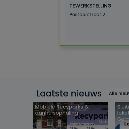
TEWERKSTELLING
Pastoorstraat 2
Laatste nieuws
Alle nie
Mobiele Recyparks &
Slui
aanhuisophaling
loke
Gem