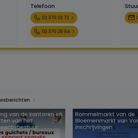
Telefoon
Stuu
02 370 22 72
02 370 26 94
uwsberichten
ting van de kantoren en
Rommelmarkt van de
tten van het
Bloemenmarkt van Vor
eentebestuur
inschrijvingen