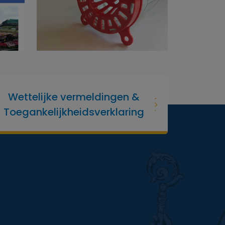
Wettelijke vermeldingen &
Toegankelijkheidsverklaring