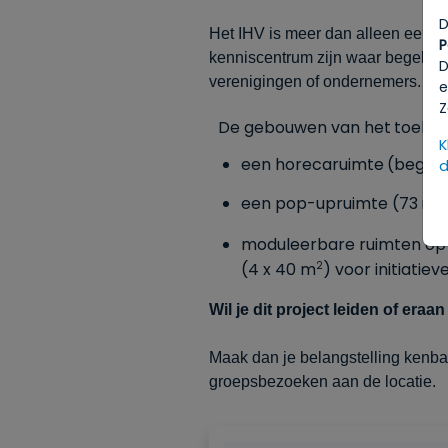
D
Het IHV is meer dan alleen een 
P
kenniscentrum zijn waar begeleid
D
verenigingen of ondernemers.
e
Z
De
gebouwen
van
het
toeko
K
een
horecaruimte
(began
d
een
pop-upruimte
(73
m
2
moduleerbare
ruimten
op
(4 x 40 m
) voor initiati
2
Wil je dit project leiden of era
Maak dan je belangstelling kenb
groepsbezoeken aan de locatie.