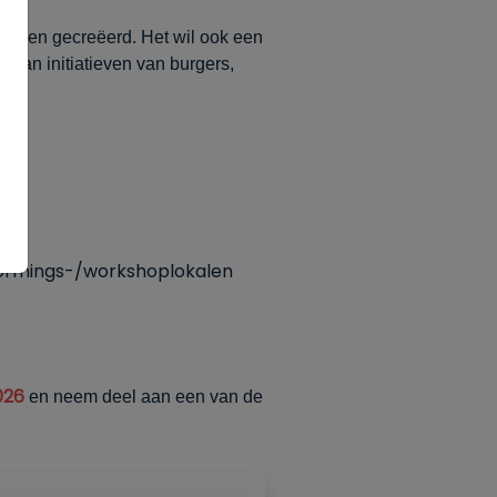
orden gecreëerd. Het wil ook een
van initiatieven van burgers,
ormings-/workshoplokalen
026
en neem deel aan een van de