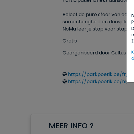
Participatief Grieks dansatelie
Beleef de pure sfeer van een G
D
samenhorigheid en dansplezier
P
NoMa leer je stap voor stap de
D
e
Gratis
Z
K
Georganiseerd door Cultuur Di
d
Liens
https://parkpoetik.be/fr/
https://parkpoetik.be/nl/
MEER INFO ?