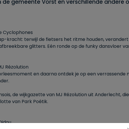
 de gemeente Vorst en verschillende andere or
ce Cyclophones
ap-kracht: terwijl de fietsers het ritme houden, verandert
ioafbreekbare glitters. Eén ronde op de funky dansvloer 
MJ Rézolution
oorleesmoment en daarna ontdek je op een verrassende m
der.
sois, de wijkgazette van MJ Rézolution uit Anderlecht, di
ulotte van Park Poétik.
Didou