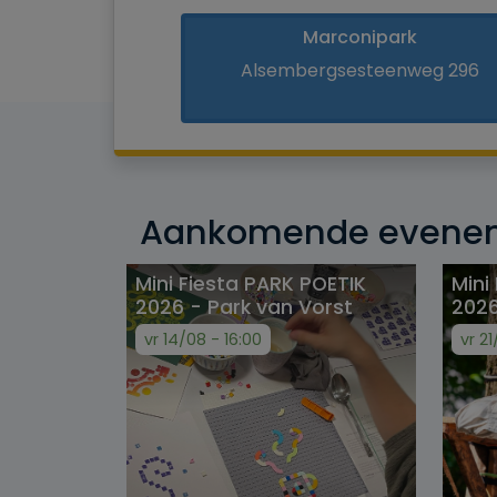
Marconipark
Alsembergsesteenweg 296
Aankomende evene
Mini Fiesta PARK POETIK
Mini
2026 - Park van Vorst
2026
vr 14/08 - 16:00
vr 21