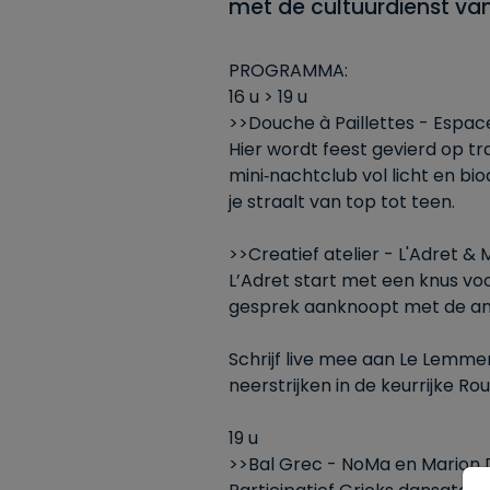
met de cultuurdienst van
PROGRAMMA:
16 u > 19 u
>>Douche à Paillettes - Espa
Hier wordt feest gevierd op tr
mini‑nachtclub vol licht en b
je straalt van top tot teen.
>>Creatief atelier - L'Adret & 
L’Adret start met een knus v
gesprek aanknoopt met de an
Schrijf live mee aan Le Lemmen
neerstrijken in de keurrijke Ro
19 u
>>Bal Grec - NoMa en Marion 