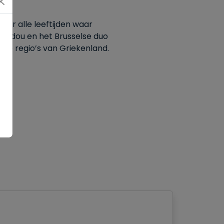
oor alle leeftijden waar
 Didou en het Brusselse duo
nde regio’s van Griekenland.