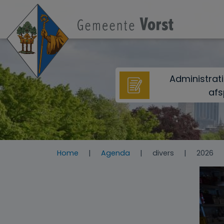
Overslaan en naar de inhoud gaan
Administrat
afs
Home
Agenda
divers
2026