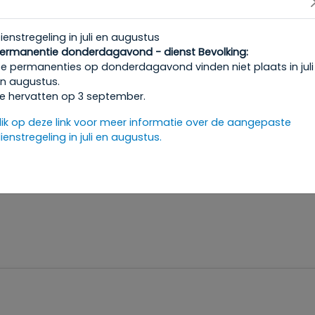
r.
rieks dorpsfeest tijdens deze Panigyri: een swingend bal v
ienstregeling in juli en augustus
 centraal staan! Onder begeleiding van danseres Marion
ermanentie donderdagavond - dienst Bevolking:
 mooiste traditionele dansen en reis je door de verschille
e permanenties op donderdagavond vinden niet plaats in juli
n augustus.
e hervatten op 3 september.
lik op deze link voor meer informatie over de aangepaste
enst Vorst
ienstregeling in juli en augustus.